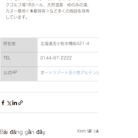
クゴルフ場18ホール、天然温泉　ゆのみの湯、
カヌー基地＜８艇保有＞など多くの施設を保有
しています。
​所在地
北海道苫小牧市樽前421-4
TEL
0144-67-2222
公式HP
​
オートリゾート苫小牧アルテン公式ホームページ
Xem tất cả
Bài đăng gần đây