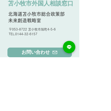
苫小牧市外国人相談窓口
ノーザンホースパーク
外国人に伝える
北海道苫小牧市総合政策部
る やさしい日
未来創造戦略室
クショップ開催
〒053-8722 苫小牧市旭町4-5-6
せ
TEL.0144-32-6157
お問い合わせ