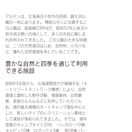
アルテンは、北海道苫小牧市の西部、錦大沼公
園の一角にあります。 樽前山ろくに位置するこ
の公園は、総面積236haで、昭和52年以来苫小
牧市民の憩いの場として、多くの市民に親しま
れ利用されてきました。 この公園の大きな特徴
は、二つの天然湖沼はじめ、自然林、小河川な
ど、優れた自然環境を有していることです。
豊かな自然と四季を通じて利用
できる施設
昭和63年度から、北海道開発庁が提唱する「オ
ートリゾートネットワーク構想」により、自然
環境と調和した野外活動、健康維持、自然観
察、家族だんらんなどに利用していただくた
め、道内最大規模のオートキャンプ場を中心と
した、新しいタイプのレクリエーション基地と
して建設が進められてきました。 今では、通年
営業のキャンプサイト209、 バンガロー10棟、
キャビン10棟、ログハウス3棟 、等28棟 パー