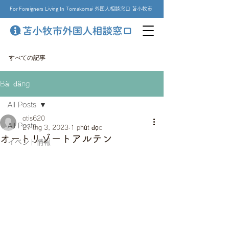
For Foreigners Living In Tomakomai 外国人相談窓口 苫小牧市
すべての記事
Bài đăng
All Posts
otis620
All Posts
27 thg 3, 2023
1 phút đọc
オートリゾートアルテン
イベント情報