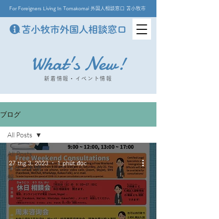
For Foreigners Living In Tomakomai 外国人相談窓口 苫小牧市
What's New!
新着情報・イベント情報
ブログ
All Posts
All Posts
27 thg 3, 2023
1 phút đọc
イベント情
報