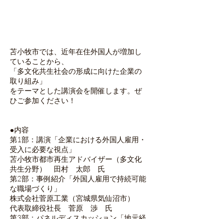
苫小牧市では、近年在住外国人が増加し
ていることから、
「多文化共生社会の形成に向けた企業の
取り組み」
をテーマとした講演会を開催します。ぜ
ひご参加ください！
●内容
第1部：講演「企業における外国人雇用・
受入に必要な視点」
苫小牧市都市再生アドバイザー（多文化
共生分野） 田村 太郎 氏
第2部：事例紹介「外国人雇用で持続可能
な職場づくり」
株式会社菅原工業（宮城県気仙沼市）
代表取締役社長 菅原 渉 氏
第3部：パネルディスカッション「地元経