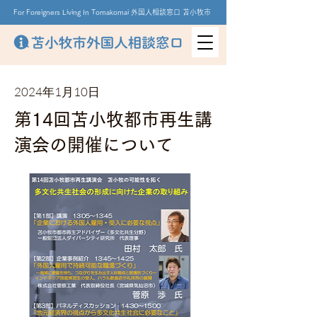
For Foreigners Living In Tomakomai 外国人相談窓口 苫小牧市
2024年1月10日
第14回苫小牧都市再生講
演会の開催について