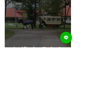
ノーザンホースパーク
困っていることを相談してください!
苫小牧市外国人相談窓口
北海道苫小牧市総合政策部
未来創造戦略室
〒053-8722 苫小牧市旭町4-5-6