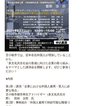
苫小牧市では、近年在住外国人が増加していること
から、
「多文化共生社会の形成に向けた企業の取り組み」
をテーマとした講演会を開催します。ぜひご参加く
ださい！
●内容
第1部：講演「企業における外国人雇用・受入に必
要な視点」
苫小牧市都市再生アドバイザー（多文化共生分
野） 田村 太郎 氏
第2部：事例紹介「外国人雇用で持続可能な職場づ