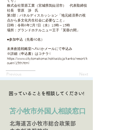
くり」
株式会社菅原工業（宮城県気仙沼市） 代表取締役
社長 菅原 渉 氏
第3部：パネルディスカッション「地元経済界の視
点から多文化共生社会に必要なこと」
日時：令和6年2月7日（水）13時～15時
場所：グランドホテルニュー王子「芙蓉の間」
●参加申込（先着60名）
未来創造戦略室へFAXかメールにて申込み
※詳細（申込書）はコチラ☟
https://www.city.tomakomai.hokkaido.jp/kanko/resort/k
ouen/15th.html
Previous
Next
困っていることを相談してください!
苫小牧市外国人相談窓口
北海道苫小牧市総合政策部