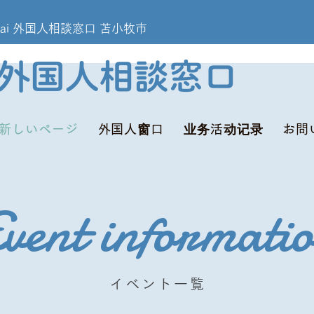
omakomai 外国人相談窓口 苫小牧市
新しいページ
外国人窗口
业务活动记录
お問
vent informati
イベント一覧