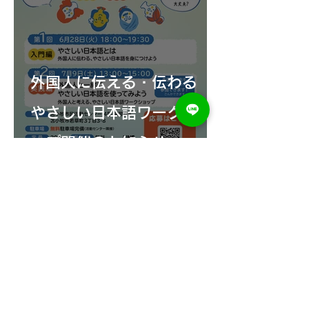
外国人に伝える・伝わる
やさしい日本語ワークショ
ップ開催のお知らせ
困っていることを相談してください!
苫小牧市外国人相談窓口
北海道苫小牧市総合政策部
未来創造戦略室
〒053-8722 苫小牧市旭町4-5-6