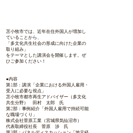
苫小牧市では、近年在住外国人が増加し
ていることから、
「多文化共生社会の形成に向けた企業の
取り組み」
をテーマとした講演会を開催します。ぜ
ひご参加ください！
●内容
第1部：講演「企業における外国人雇用・
受入に必要な視点」
苫小牧市都市再生アドバイザー（多文化
共生分野） 田村 太郎 氏
第2部：事例紹介「外国人雇用で持続可能
な職場づくり」
株式会社菅原工業（宮城県気仙沼市）
代表取締役社長 菅原 渉 氏
第3部：パネルディスカッション「地元経