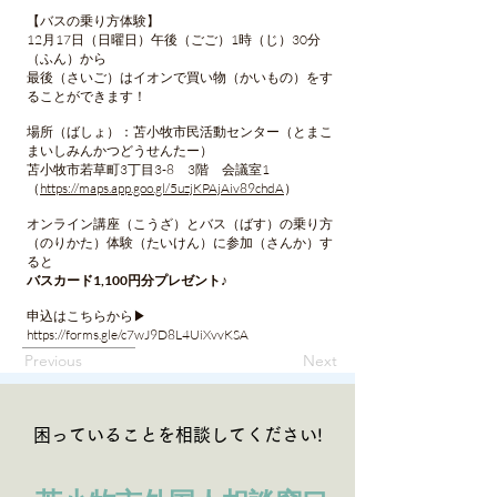
【バスの乗り方体験】
12月17日（日曜日）午後（ごご）1時（じ）30分
（ふん）から
最後（さいご）はイオンで買い物（かいもの）をす
ることができます！
場所（ばしょ）：苫小牧市民活動センター（とまこ
まいしみんかつどうせんたー）
苫小牧市若草町3丁目3-8 3階 会議室1
（
https://maps.app.goo.gl/5uzjKPAjAiv89chdA
）
オンライン講座（こうざ）とバス（ばす）の乗り方
（のりかた）体験（たいけん）に参加（さんか）す
ると
バスカード1,100円分プレゼント♪
申込はこちらから▶
https://forms.gle/c7wJ9D8L4UiXvvKSA
Previous
Next
困っていることを相談してください!