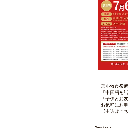
苫小牧市役所
「中国語を
「子供とお
お気軽にお
【申込はこ
Previous