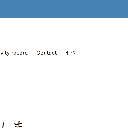
ivity record
Contact
イベント情報 (All)
ア
催しま