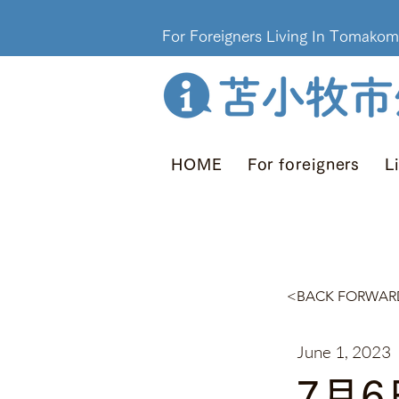
For Foreigners Living In T
HOME
For foreigners
L
<BACK FORW
June 1, 2023
7月