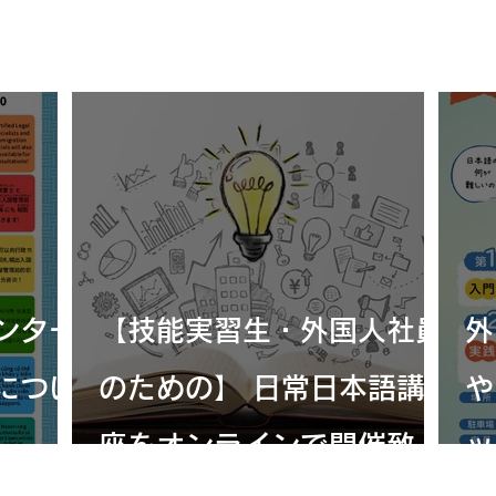
ンター
【技能実習生・外国人社員
につい
のための】 日常日本語講
や
座をオンラインで開催致し
ッ