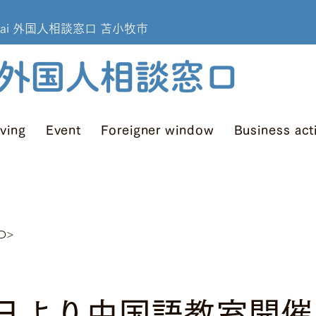
omakomai 外国人相談窓口 苫小牧市
iving
Event
Foreigner window
Business act
ARD>
6日より中国語教室開