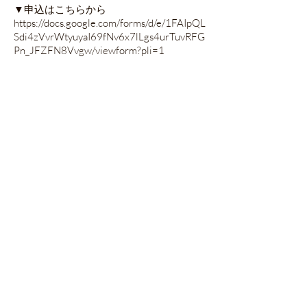
▼申込はこちらから
https://docs.google.com/forms/d/e/1FAIpQL
Sdi4zVvrWtyuyaI69fNv6x7lLgs4urTuvRFG
Pn_JFZFN8Vvgw/viewform?pli=1