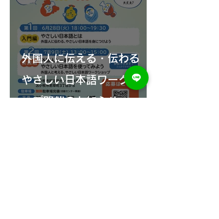
外国人に伝える・伝わる
やさしい日本語ワークショ
ップ開催のお知らせ
困っていることを相談してください!
苫小牧市外国人相談窓口
北海道苫小牧市総合政策部
未来創造戦略室
〒053-8722 苫小牧市旭町4-5-6