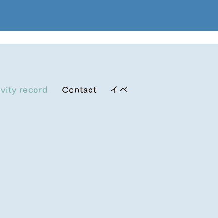
ivity record
Contact
イベント情報 (All)
ア