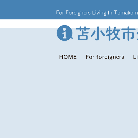
For Foreigners Living In T
HOME
For foreigners
L