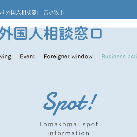
omakomai 外国人相談窓口 苫小牧市
iving
Event
Foreigner window
Business act
Spot!
Tomakomai spot
information