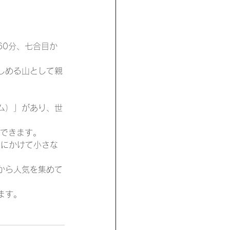
60分、七合目か
しめる山として親
ム）」があり、世
ができます。
月にかけて小さな
から人気を集めて
ます。