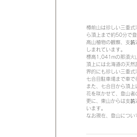
樽前山は珍しい三重式
ら頂上まで約50分で
高山植物の観察、支笏
しまれています。
標高1,041mの那須
頂上には北海道の天然
界的にも珍しい三重式
七合目駐車場まで車で
また、七合目から頂上
花を咲かせて、登山者
更に、東山からは支笏
います。
なお現在、登山につい