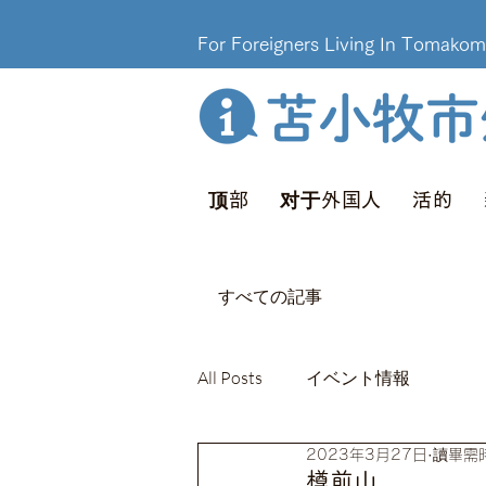
For Foreigners Living In T
顶部
对于外国人
活的
すべての記事
All Posts
イベント情報
2023年3月27日
讀畢需時
樽前山