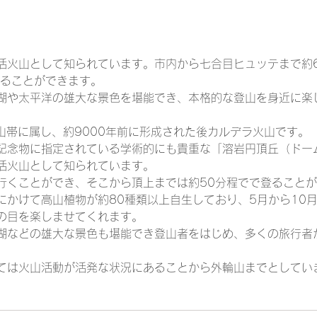
活火山として知られています。市内から七合目ヒュッテまで約
登ることができます。
湖や太平洋の雄大な景色を堪能でき、本格的な登山を身近に楽
火山帯に属し、約9000年前に形成された後カルデラ火山です。
記念物に指定されている学術的にも貴重な「溶岩円頂丘（ドー
活火山として知られています。
行くことができ、そこから頂上までは約50分程でで登ること
にかけて高山植物が約80種類以上自生しており、5月から10
の目を楽しませてくれます。
湖などの雄大な景色も堪能でき登山者をはじめ、多くの旅行者
ては火山活動が活発な状況にあることから外輪山までとしてい