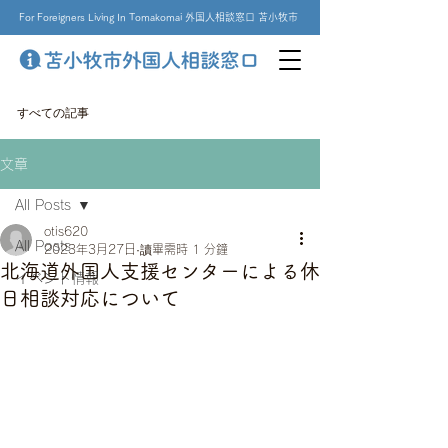
For Foreigners Living In Tomakomai 外国人相談窓口 苫小牧市
すべての記事
文章
All Posts
otis620
All Posts
2023年3月27日
讀畢需時 1 分鐘
北海道外国人支援センターによる休
イベント情報
日相談対応について