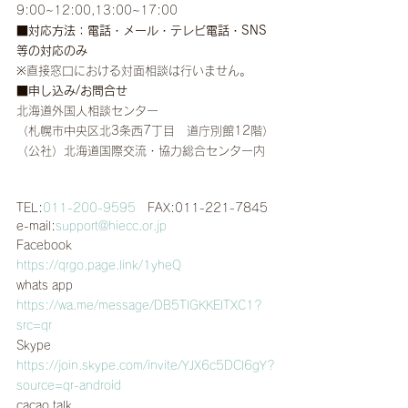
9:00~12:00,13:00~17:00
■対応方法：電話・メール・テレビ電話・SNS
等の対応のみ
※直接窓口における対面相談は行いません。
■申し込み/お問合せ
北海道外国人相談センター
（札幌市中央区北3条西7丁目　道庁別館12階）
（公社）北海道国際交流・協力総合センター内
TEL:
011-200-9595
　FAX:011-221-7845
e-mail:
support@hiecc.or.jp
Facebook
https://qrgo.page.link/1yheQ
whats app
https://wa.me/message/DB5TIGKKEITXC1?
src=qr
Skype
https://join.skype.com/invite/YJX6c5DCI6gY?
source=qr-android
cacao talk