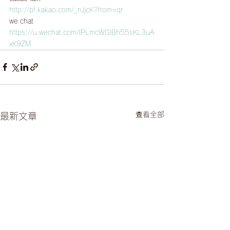
http://pf.kakao.com/_nJjcK?from=qr
we chat
https://u.wechat.com/IPLmcWGlBh55sKL3uA
xK9ZM
查看全部
最新文章