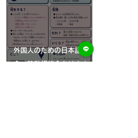
外国人のための日本語勉強
会・移動相談会あります
困っていることを相談してください!
苫小牧市外国人相談窓口
北海道苫小牧市総合政策部
未来創造戦略室
〒053-8722 苫小牧市旭町4-5-6