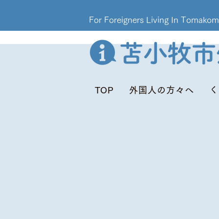
For Foreigners Living In T
TOP
外国人の方々へ
く